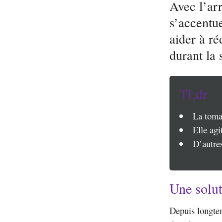
Avec l’arr
s’accentue
aider à ré
durant la 
Tl;dr
La tomat
Elle agi
D’autres
Une solut
Depuis longte