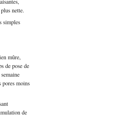
aisantes,
plus nette.
es simples
bien mûre,
ps de pose de
r semaine
es pores moins
sant
cumulation de