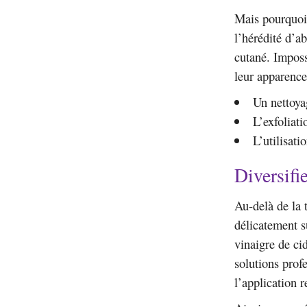
Mais pourquoi 
l’hérédité d’a
cutané. Imposs
leur apparence
Un nettoya
L’exfoliati
L’utilisati
Diversifie
Au-delà de la 
délicatement s
vinaigre de ci
solutions prof
l’application r