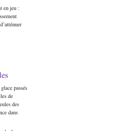
t en jeu :
issement
 d’atténuer
les
 glace passés
les de
eules des
ance dans