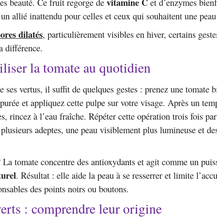
vitamine C
nes beauté. Ce fruit regorge de
et d’enzymes bienf
 un allié inattendu pour celles et ceux qui souhaitent une peau 
ores dilatés
, particulièrement visibles en hiver, certains gest
a différence.
tiliser la tomate au quotidien
e ses vertus, il suffit de quelques gestes : prenez une tomate 
 purée et appliquez cette pulpe sur votre visage. Après un tem
s, rincez à l’eau fraîche. Répéter cette opération trois fois pa
on plusieurs adeptes, une peau visiblement plus lumineuse et d
? La tomate concentre des antioxydants et agit comme un puis
turel
. Résultat : elle aide la peau à se resserrer et limite l’ac
onsables des points noirs ou boutons.
erts : comprendre leur origine