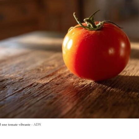
 d une tomate vibrante
ADN