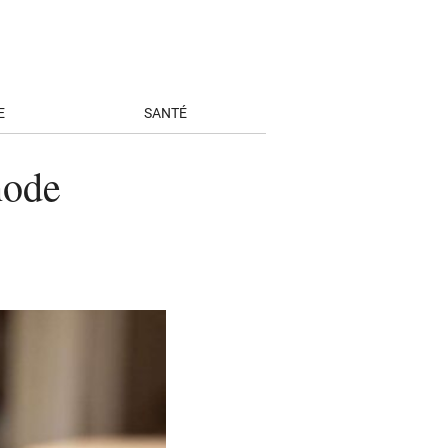
E
SANTÉ
hode