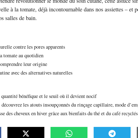
étendre révolutionner le monde du soin cutané, cette astuce s
elle à la tomate, déjà incontournable dans nos assiettes – et p
s salles de bain.
urelle contre les pores apparents
 la tomate au quotidien
 comprendre leur origine
utine avec des alternatives naturelles
 quantité bénéfique et le seuil où il devient nocif
: découvrez les atouts insoupçonnés du rinçage capillaire, mode d’emp
se des cheveux en hiver grâce aux bienfaits du thé et du café recyclés