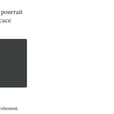
 pourrait
icace
scrètement,