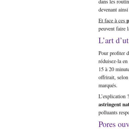
dans les routi
devenant ainsi
p
Et face à ces
peuvent faire l
L’art d’u
Pour profiter d
réduisez-la en
15 à 20 minute
offrirait, sel
marqués.
L’explication 
astringent na
polluants resp
Pores ouv