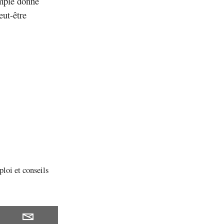
imple donne
eut-être
loi et conseils