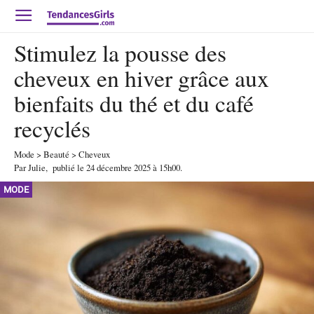
Stimulez la pousse des
cheveux en hiver grâce aux
bienfaits du thé et du café
recyclés
Mode
>
Beauté
>
Cheveux
Par
Julie
,
publié le
24 décembre 2025
à 15h00
.
MODE