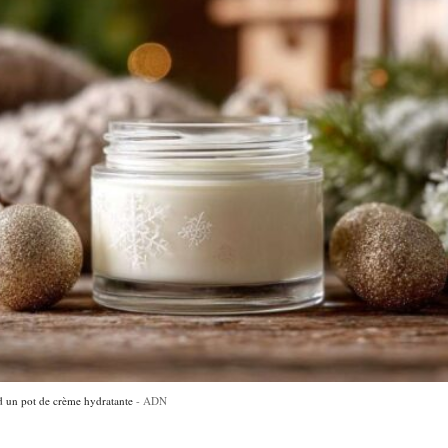
 d un pot de crème hydratante
ADN