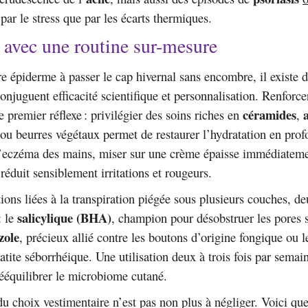
par le stress que par les écarts thermiques.
 avec une routine sur-mesure
re épiderme à passer le cap hivernal sans encombre, il existe 
onjuguent efficacité scientifique et personnalisation. Renforcer
céramides
e premier réflexe : privilégier des soins riches en
,
ou beurres végétaux permet de restaurer l’hydratation en prof
 l’eczéma des mains, miser sur une crème épaisse immédiateme
réduit sensiblement irritations et rougeurs.
ions liées à la transpiration piégée sous plusieurs couches, de
salicylique (BHA)
: le
, champion pour désobstruer les pores s
zole
, précieux allié contre les boutons d’origine fongique ou 
atite séborrhéique. Une utilisation deux à trois fois par semain
ééquilibrer le microbiome cutané.
u choix vestimentaire n’est pas non plus à négliger. Voici qu