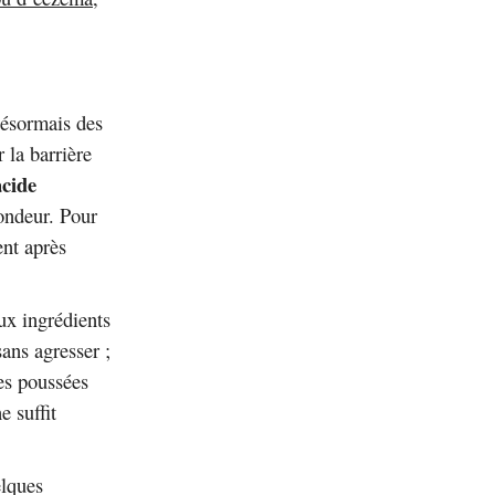
désormais des
 la barrière
acide
ondeur. Pour
nt après
ux ingrédients
ans agresser ;
les poussées
e suffit
elques