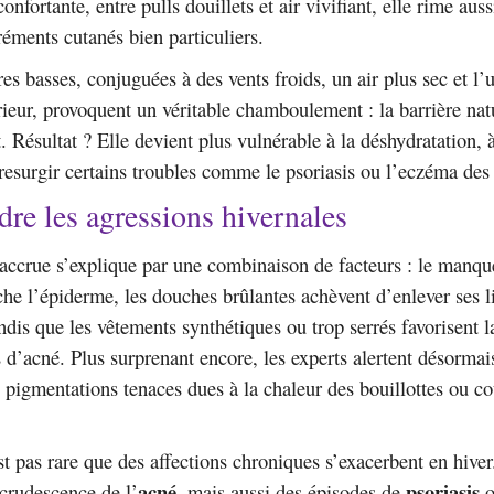
nfortante, entre pulls douillets et air vivifiant, elle rime aus
réments cutanés bien particuliers.
es basses, conjuguées à des vents froids, un air plus sec et l’
rieur, provoquent un véritable chamboulement : la barrière natu
t. Résultat ? Elle devient plus vulnérable à la déshydratation, 
s resurgir certains troubles comme le psoriasis ou l’eczéma des
e les agressions hivernales
é accrue s’explique par une combinaison de facteurs : le manq
he l’épiderme, les douches brûlantes achèvent d’enlever ses l
andis que les vêtements synthétiques ou trop serrés favorisent 
s d’acné. Plus surprenant encore, les experts alertent désormai
e pigmentations tenaces dues à la chaleur des bouillottes ou co
est pas rare que des affections chroniques s’exacerbent en hiv
acné
psoriasis
crudescence de l’
, mais aussi des épisodes de