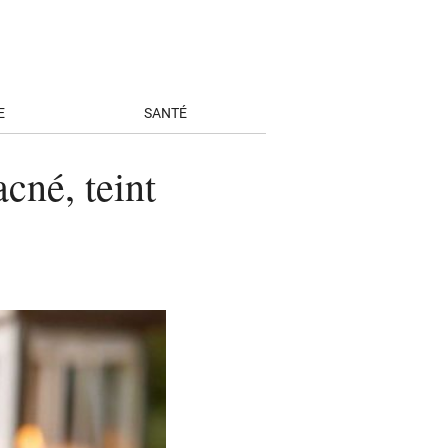
E
SANTÉ
acné, teint