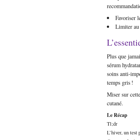
recommandatio
Favoriser 
Limiter au
L’essentie
Plus que jamai
sérum hydratan
soins anti-imp
temps gris !
Miser sur cette
cutané.
Le Récap
Tl;dr
L’hiver, un test