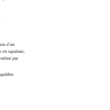
.
tion d’un
u en squalane,
re même par
équilibre