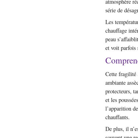
atmosphère réco
série de désag
Les températur
chauffage inté
peau s’affaibli
et voit parfoi
Comprendr
Cette fragilit
ambiante assèc
protecteurs, t
et les poussée
l’apparition d
chauffants.
De plus, il n’
souvent une re