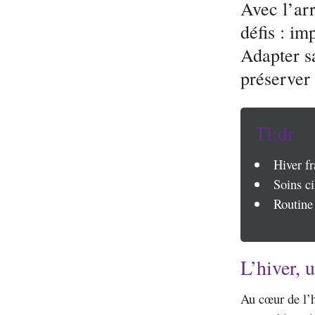
Avec l’arr
défis : im
Adapter s
préserver 
Tl;dr
Hiver fr
Soins ci
Routine 
L’hiver, 
Au cœur de l’h