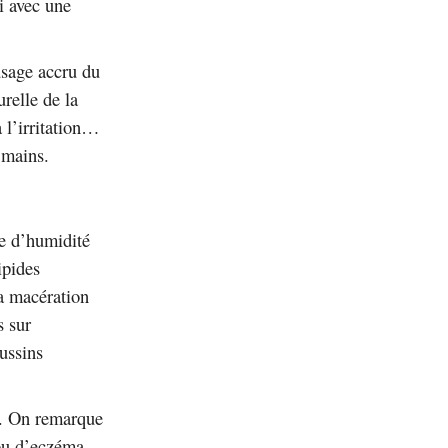
si avec une
usage accru du
relle de la
à l’irritation…
 mains.
ue d’humidité
ipides
la macération
s sur
ussins
er. On remarque
ou d’eczéma
,