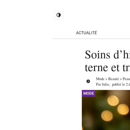
ACTUALITÉ
Soins d’hi
terne et t
Mode
>
Beauté
>
Peau
Par
Julie
,
publié le
2 
MODE