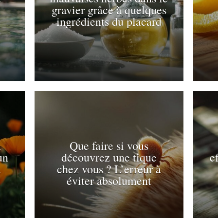
gravier grâce à quelques
ingrédients du placard
à
Que faire si vous
un
découvrez une tique
e
t
chez vous ? L’erreur à
éviter absolument