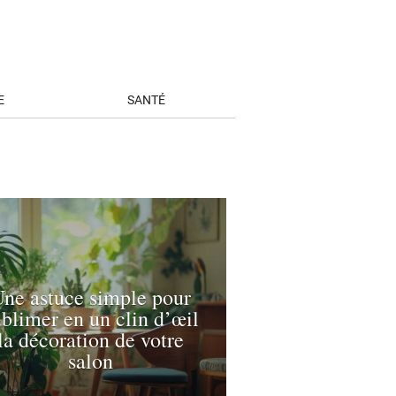
E
SANTÉ
ne astuce simple pour
ublimer en un clin d’œil
la décoration de votre
salon