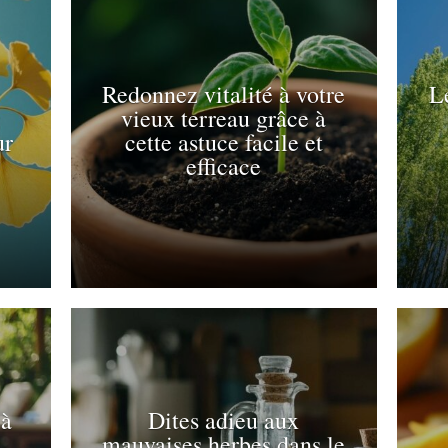
Redonnez vitalité à votre
Le
vieux terreau grâce à
ur
cette astuce facile et
efficace
 à
Dites adieu aux
u
mauvaises herbes dans le