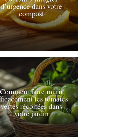
d’urgence dans votre
compost
Comment faire mûrir
fficacement les tomates
vertes récoltées dans
votre jardin