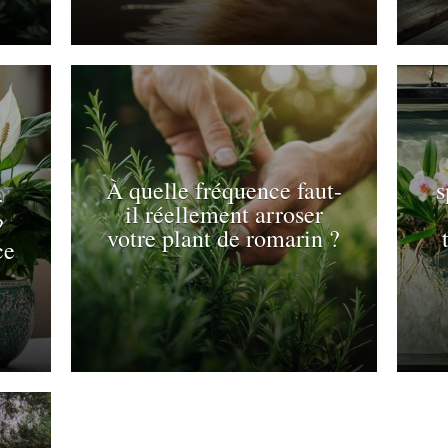
À quelle fréquence faut-
s
r
il réellement arroser
?
votre plant de romarin ?
ce