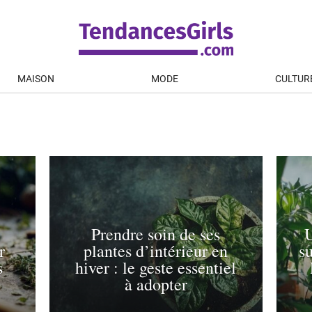
MAISON
MODE
CULTUR
Prendre soin de ses
U
r
plantes d’intérieur en
s
s
hiver : le geste essentiel
à adopter