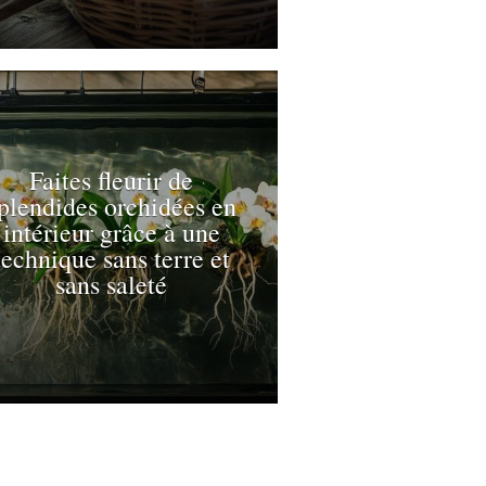
Faites fleurir de
plendides orchidées en
intérieur grâce à une
technique sans terre et
sans saleté