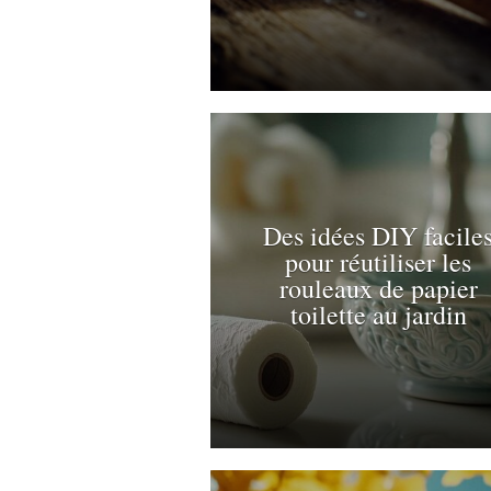
Des idées DIY facile
pour réutiliser les
rouleaux de papier
toilette au jardin