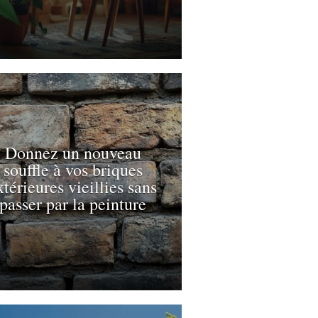
Donnez un nouveau
souffle à vos briques
xtérieures vieillies sans
passer par la peinture