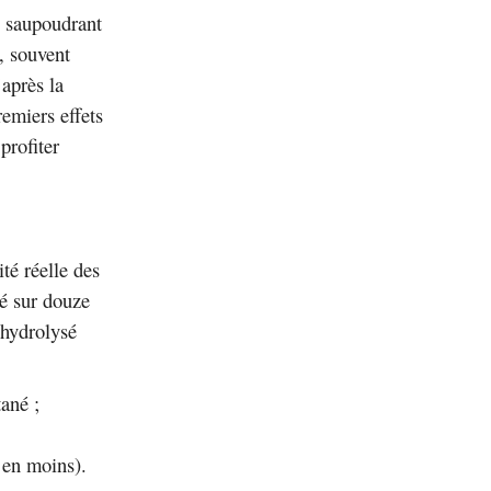
n saupoudrant
, souvent
’après la
remiers effets
profiter
té réelle des
é sur douze
 hydrolysé
ané ;
 en moins).