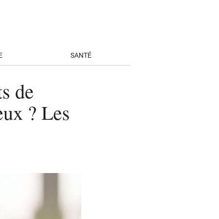
E
SANTÉ
s de
eux ? Les