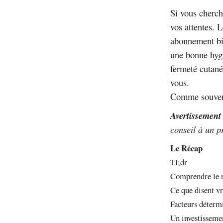
Si vous cherch
vos attentes. 
abonnement bi
une bonne hygi
fermeté cutané
vous.
Comme souvent 
Avertissement 
conseil à un p
Le Récap
Tl;dr
Comprendre le r
Ce que disent vr
Facteurs détermi
Un investisseme