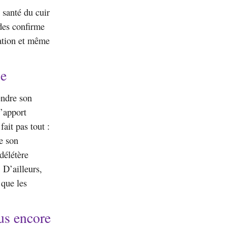
e santé du cuir
des confirme
tation et même
ie
endre son
l’apport
ait pas tout :
e son
délétère
 D’ailleurs,
 que les
us encore