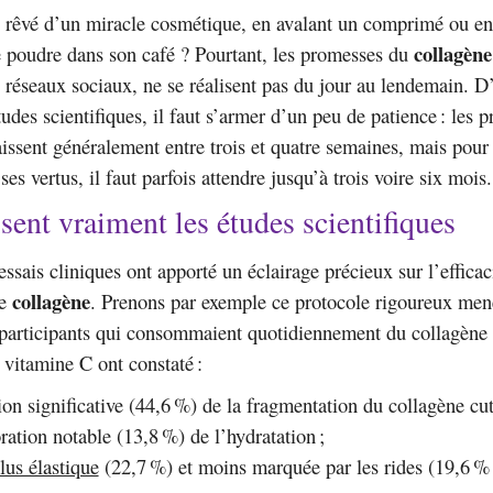
s rêvé d’un miracle cosmétique, en avalant un comprimé ou e
collagène
e poudre dans son café ? Pourtant, les promesses du
s réseaux sociaux, ne se réalisent pas du jour au lendemain. D
udes scientifiques, il faut s’armer d’un peu de patience : les p
aissent généralement entre trois et quatre semaines, mais pour 
es vertus, il faut parfois attendre jusqu’à trois voire six mois.
sent vraiment les études scientifiques
sais cliniques ont apporté un éclairage précieux sur l’efficaci
collagène
de
. Prenons par exemple ce protocole rigoureux men
 participants qui consommaient quotidiennement du collagène
a vitamine C ont constaté :
on significative (44,6 %) de la fragmentation du collagène cut
ation notable (13,8 %) de l’hydratation ;
lus élastique
(22,7 %) et moins marquée par les rides (19,6 %