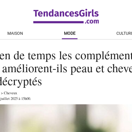
MAISON
MODE
CULTUR
en de temps les complément
 améliorent-ils peau et chev
 décryptés
>
Cheveux
 juillet 2025
à 15h00
.