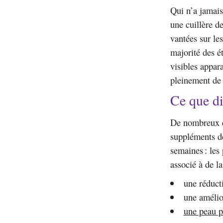
Qui n’a jamai
une cuillère d
vantées sur le
majorité des ét
visibles appar
pleinement de s
Ce que di
De nombreux es
suppléments 
semaines : les
associé à de l
une réducti
une amélior
une peau p