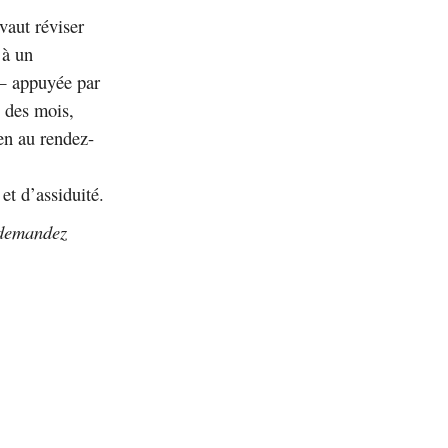
vaut réviser
 à un
— appuyée par
l des mois,
ien au rendez-
et d’assiduité.
; demandez