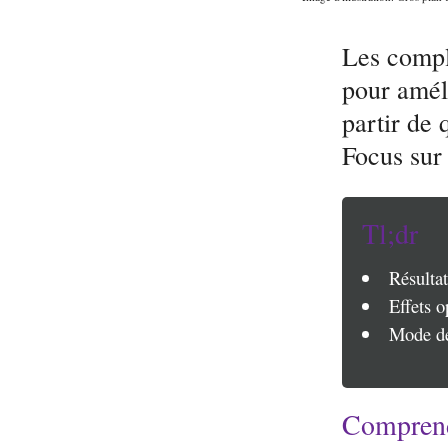
Les compl
pour amél
partir de 
Focus sur 
Tl;dr
Résultat
Effets o
Mode de 
Comprendr