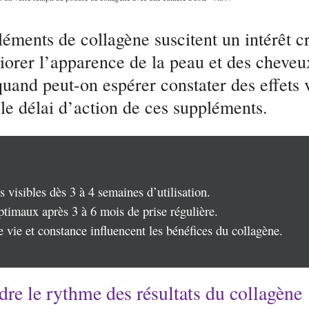
éments de collagène suscitent un intérêt cr
iorer l’apparence de la peau et des cheveu
quand peut-on espérer constater des effets v
le délai d’action de ces suppléments.
s visibles dès 3 à 4 semaines d’utilisation.
ptimaux après 3 à 6 mois de prise régulière.
vie et constance influencent les bénéfices du collagène.
e le rythme des résultats du collagène