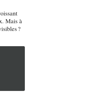
oissant
x. Mais à
isibles ?