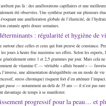
’arrêtent pas là : des améliorations capillaires et une meilleur
alement été observées. Une synthèse portant sur plusieurs étu
 évoquant une amélioration globale de l’élasticité, de l’hydra
tion cutanée après douze semaines.
déterminants : régularité et hygiène de v
 surtout chez celles et ceux qui font preuve de constance. Pr
 les jours à heure fixe maximise ses effets. Selon les experts, 
ue généralement entre 1 et 2,5 grammes par jour. Mais cela ne f
samment de vitamine C — véritable « alliée beauté » — favoris
À l’inverse, une alimentation déséquilibrée ou un mode de vie 
excessif, stress chronique) risquent fort d’en atténuer l’impact.
qui passe — notamment au-delà de 35 ans — il n’est pas rare
ent davantage de temps à se manifester.
issement progressif pour la peau… et pl