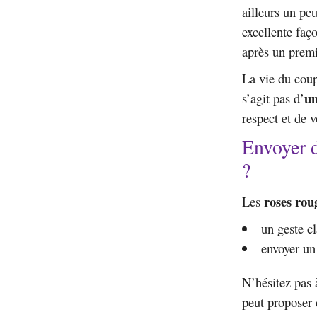
ailleurs un pe
excellente faç
après un premi
La vie du coup
un
s’agit pas d’
respect et de 
Envoyer d
?
roses rou
Les
un geste cl
envoyer un
N’hésitez pas
peut proposer 