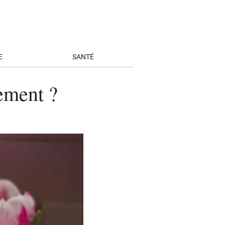
E
SANTÉ
ement ?