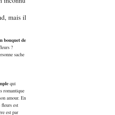
un inconnu
d, mais il
un bouquet de
leurs ?
personne sache
imple
qui
lus romantique
r son amour. En
fleurs est
re est par