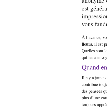
anonyme es
est généra
impression
vous faudr
À l’avance, vo
fleurs
, il est
Quelles sont l
qui les a envo
Quand en
Il n’y a jamai
contribue touj
des pensées qu
plus d’une car
toujours appré