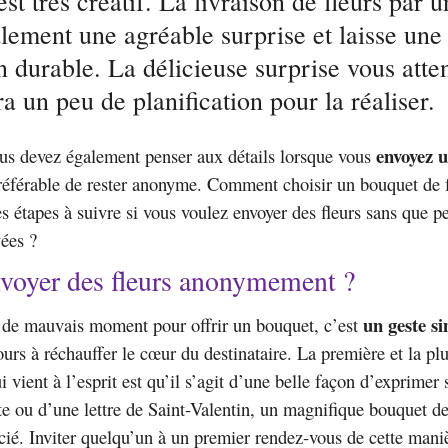
t très créatif. La livraison de fleurs par 
lement une agréable surprise et laisse une
 durable. La délicieuse surprise vous atten
a un peu de planification pour la réaliser.
envoyez 
us devez également penser aux détails lorsque vous
 préférable de rester anonyme. Comment choisir un bouquet de f
es étapes à suivre si vous voulez envoyer des fleurs sans que 
yées ?
voyer des fleurs anonymement ?
un geste s
s de mauvais moment pour offrir un bouquet, c’est
ours à réchauffer le cœur du destinataire. La première et la p
i vient à l’esprit est qu’il s’agit d’une belle façon d’exprime
te ou d’une lettre de Saint-Valentin, un magnifique bouquet de 
cié. Inviter quelqu’un à un premier rendez-vous de cette maniè