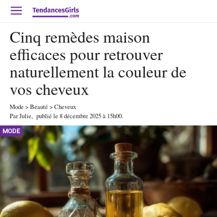
Cinq remèdes maison
efficaces pour retrouver
naturellement la couleur de
vos cheveux
Mode
>
Beauté
>
Cheveux
Par
Julie
,
publié le
8 décembre 2025
à 15h00
.
MODE