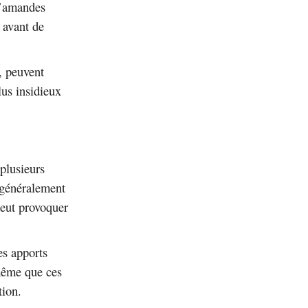
d’amandes
 avant de
n, peuvent
lus insidieux
plusieurs
 généralement
peut provoquer
es apports
 même que ces
tion.