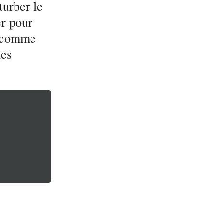
turber le
er pour
, comme
les