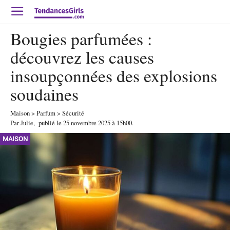
Bougies parfumées :
découvrez les causes
insoupçonnées des explosions
soudaines
Maison
>
Parfum
>
Sécurité
Par
Julie
,
publié le
25 novembre 2025
à 15h00
.
MAISON