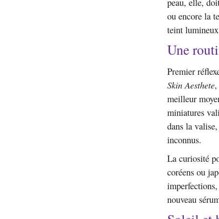
peau, elle, doi
ou encore la t
teint lumineux
Une rout
Premier réflex
Skin Aesthete
meilleur moyen
miniatures val
dans la valise
inconnus.
La curiosité p
coréens ou jap
imperfections,
nouveau sérum