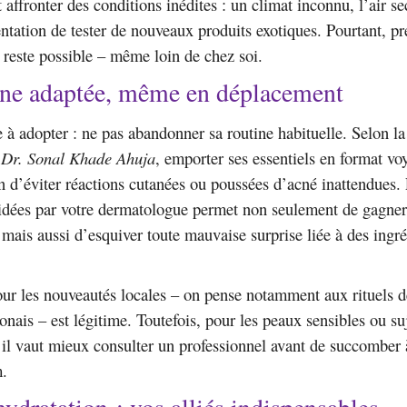
t affronter des conditions inédites : un climat inconnu, l’air se
entation de tester de nouveaux produits exotiques. Pourtant, pr
 reste possible – même loin de chez soi.
ine adaptée, même en déplacement
e à adopter : ne pas abandonner sa routine habituelle. Selon la
,
Dr. Sonal Khade Ahuja
, emporter ses essentiels en format voy
 d’éviter réactions cutanées ou poussées d’acné inattendues. P
idées par votre dermatologue permet non seulement de gagner
, mais aussi d’esquiver toute mauvaise surprise liée à des ingr
our les nouveautés locales – on pense notamment aux rituels d
onais – est légitime. Toutefois, pour les peaux sensibles ou su
 il vaut mieux consulter un professionnel avant de succomber 
.