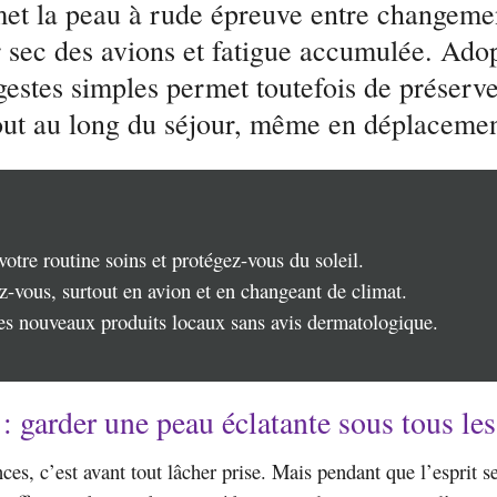
et la peau à rude épreuve entre changeme
r sec des avions et fatigue accumulée. Ado
estes simples permet toutefois de préserve
tout au long du séjour, même en déplacemen
otre routine soins et protégez-vous du soleil.
-vous, surtout en avion et en changeant de climat.
les nouveaux produits locaux sans avis dermatologique.
: garder une peau éclatante sous tous les
ces, c’est avant tout lâcher prise. Mais pendant que l’esprit s