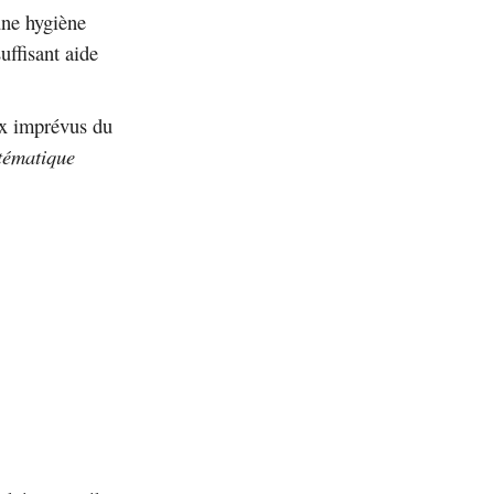
une hygiène
uffisant aide
ux imprévus du
stématique