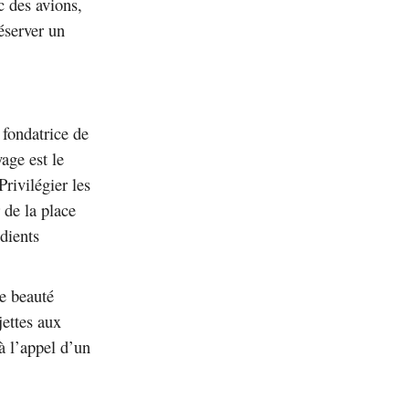
c des avions,
éserver un
 fondatrice de
age est le
rivilégier les
 de la place
édients
e beauté
jettes aux
à l’appel d’un