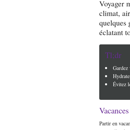
Voyager m
climat, ai
quelques g
éclatant 
Tl;dr
Gardez v
Hydratez
Évitez 
Vacances 
Partir en vacan