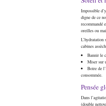
Soleil et
Impossible d’y
digne de ce no
recommandé et 
oreilles ou ma
L’hydratation s
cabines assèch
Bannir le c
Miser sur 
Boire de l
consommée.
Pensée gl
Dans l’agitati
(double nettoy