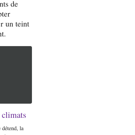
nts de
pter
r un teint
t.
 climats
e détend, la