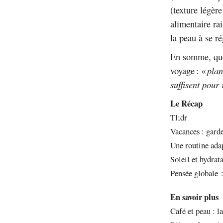
(texture légèr
alimentaire rai
la peau à se ré
En somme, quel
voyage : «
plan
suffisent pour
Le Récap
Tl;dr
Vacances : garde
Une routine ad
Soleil et hydrat
Pensée globale 
En savoir plus
Café et peau : la