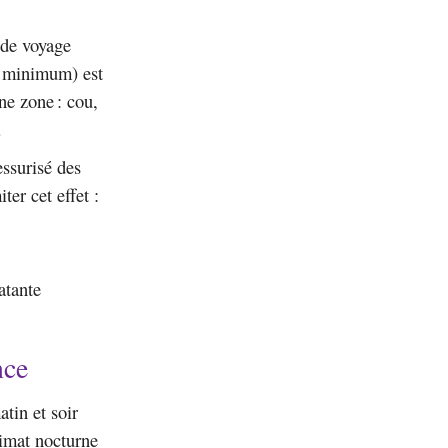
 de voyage
0 minimum) est
ne zone : cou,
.
essurisé des
er cet effet :
atante
nce
atin et soir
limat nocturne