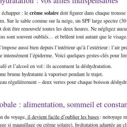
 hydratation : vos alliés indispensables
crème solaire
 échapper : le
doit figurer dans chaque trousse
m. Sur le sable comme sur la neige, un SPF large spectre (3
doit être renouvelé toutes les deux heures. Ne négligez aucu
ins sont souvent oubliés… et brûlent tout autant que le visage
’impose aussi bien depuis l’intérieur qu’à l’extérieur : l’air pr
e intensément l’épiderme. Voici quelques gestes-clés pour limit
afé et l’alcool en vol : ils accentuent la déshydratation.
une brume hydratante à vaporiser pendant le trajet.
’eau régulièrement – deux verres pour chaque boisson déshydr
obale : alimentation, sommeil et consta
on du voyage,
il devient facile d’oublier les bases
: nettoyage m
age si maquillage ou crème solaire), hydratation adaptée au c