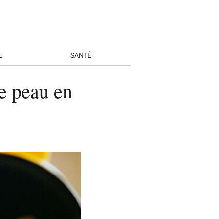
E
SANTÉ
re peau en