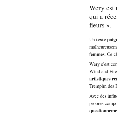
Wery est u
qui a réce
fleurs ».
texte poig
Un
malheureusemen
femmes
. Ce c
Wery s’est con
Wind and Fire
artistiques r
Tremplin des 
Avec des inf
propres compo
questionneme