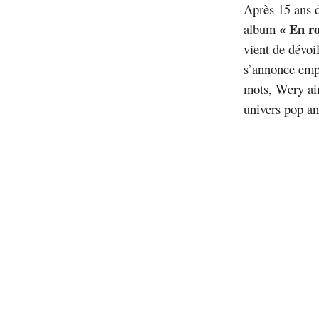
Après 15 ans 
« En ro
album
vient de dévoi
s’annonce empr
mots, Wery aim
univers pop an