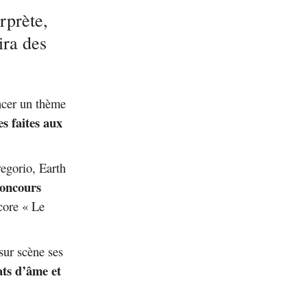
rprète,
ira des
cer un thème
es faites aux
regorio, Earth
concours
core « Le
sur scène ses
ats d’âme et