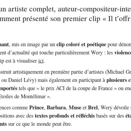
n artiste complet, auteur-compositeur-inte
mment présenté son premier clip « Il t’offr
nant
clip coloré et poétique
, mis en image par un
pour dénon
violenc
t d’actualité qui touche particulièrement Wery : les
lip est à visualiser
ici
.
struit artistiquement en première partie d’artistes (Michael G
plusieurs 
 ou Daniel Lévy) mais également en participant à
emportés
tels que « le prix ACI de la coupe de France » ou en
Etoiles de Montélimar ».
Prince
Barbara
Muse
Brel
luences comme
,
,
et
, Wery dévoile 
textes profonds et réfléchis
ét
sitions avec des
basés sur des
nts
sur ce que le monde peut être.