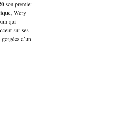
20
son premier
tique
, Wery
bum qui
accent sur ses
, gorgées d’un