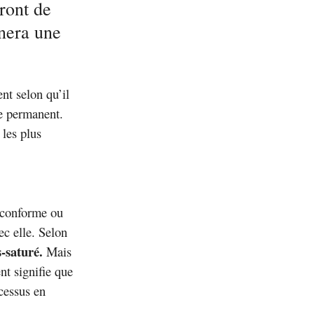
ront de
nnera une
nt selon qu’il
te permanent.
les plus
t conforme ou
ec elle. Selon
-saturé.
Mais
ent signifie que
cessus en