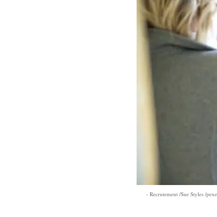
Recrutement /Sue Styles /pex