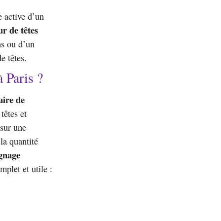
e active d’un
ur de têtes
ns ou d’un
e têtes.
 Paris ?
aire de
têtes et
 sur une
 la quantité
gnage
mplet et utile :