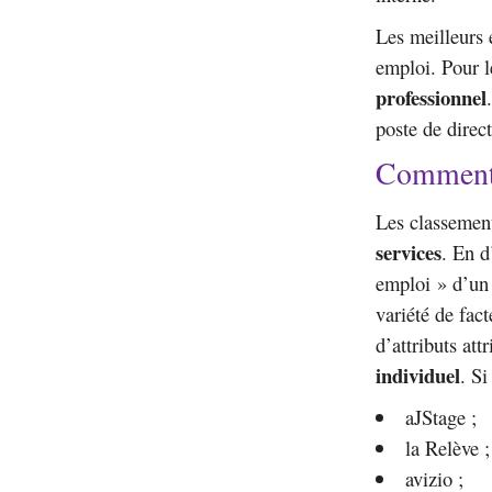
Les meilleurs 
emploi. Pour l
professionnel
poste de direct
Comment t
Les classement
services
. En d
emploi » d’un 
variété de fa
d’attributs att
individuel
. Si
aJStage ;
la Relève ;
avizio ;