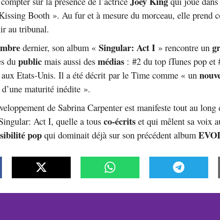
Joey King
ompter sur la présence de l’actrice
qui joue dans 
Kissing Booth ». Au fur et à mesure du morceau, elle prend c
nir au tribunal.
embre
Singular: Act I
g
dernier, son album «
» rencontre un
public
médias
ès du
mais aussi des
: #2 du top iTunes pop et 
nouv
 aux Etats-Unis. Il a été décrit par le Time comme « un
e d’une maturité inédite ».
éveloppement de Sabrina Carpenter est manifeste tout au long
co-écrits
Singular: Act I, quelle a tous
et qui mêlent sa voix 
sibilité pop
EVOL
qui dominait déjà sur son précédent album 