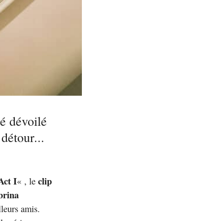
é dévoilé
détour...
Act I
clip
« , le
brina
leurs amis.