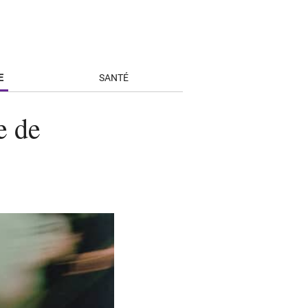
E
SANTÉ
e de