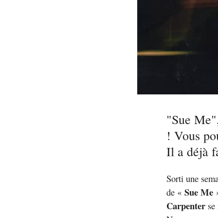
"Sue Me",
! Vous pou
Il a déjà 
Sorti une sema
Sue Me
de «
»
Carpenter
se 