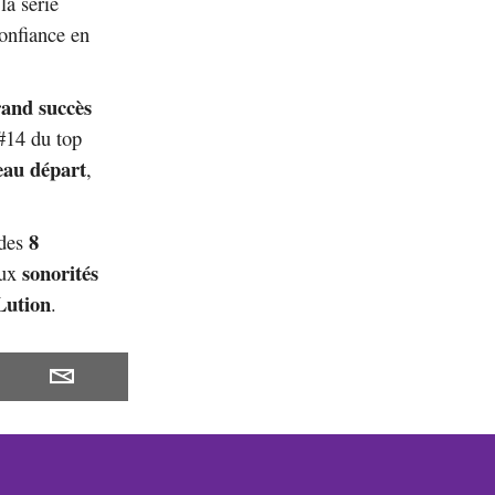
la série
onfiance en
rand succès
#14 du top
eau départ
,
8
 des
sonorités
aux
ution
.