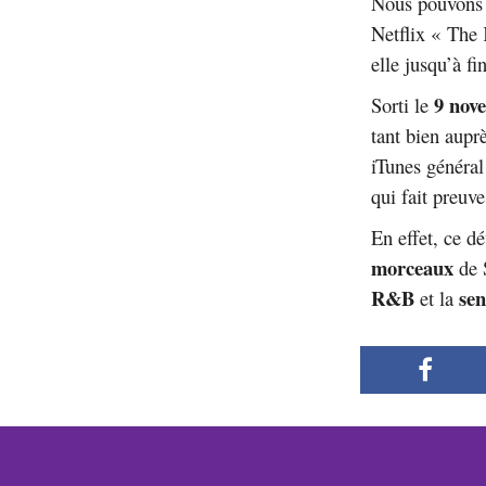
Nous pouvons c
Netflix « The 
elle jusqu’à fi
9 nov
Sorti le
tant bien aupr
iTunes général
qui fait preuv
En effet, ce d
morceaux
de 
R&B
sen
et la