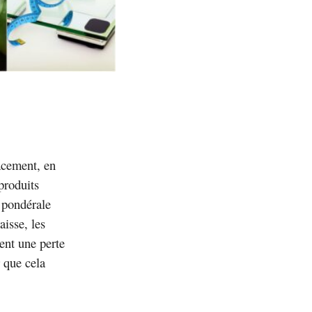
acement, en
produits
e pondérale
aisse, les
ent une perte
 que cela