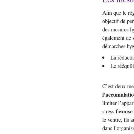
Afin que le ré
objectif de pe
des mesures hy
également de s
démarches hyg
La réductio
Le rééquil
C’est deux mes
l’accumulatio
limiter l’appar
stress favorise
le ventre, ils 
dans l’organis