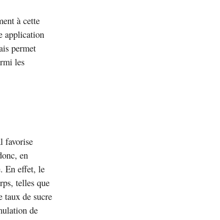
ment à cette
e application
mais permet
rmi les
l favorise
donc, en
 En effet, le
rps, telles que
le taux de sucre
mulation de