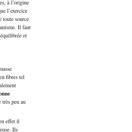
s, à l’origine
ue l’exercice
e toute source
anisme. Il faut
équilibrée et
 masse
n fibres tel
galement
onne
e très peu au
en effet il
euse. Ils