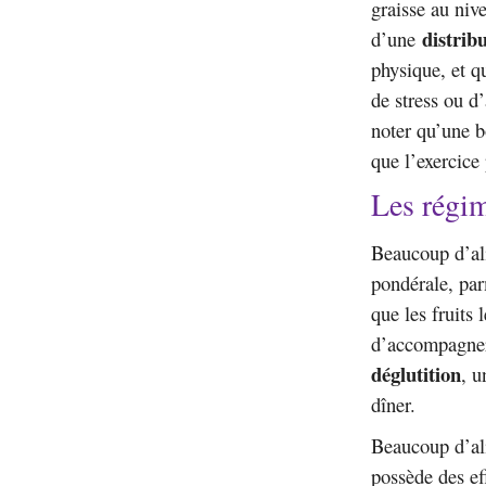
graisse au niv
distrib
d’une
physique, et qu
de stress ou d
noter qu’une b
que l’exercice
Les régim
Beaucoup d’ali
pondérale, parm
que les fruits 
d’accompagner 
déglutition
, u
dîner.
Beaucoup d’al
possède des eff