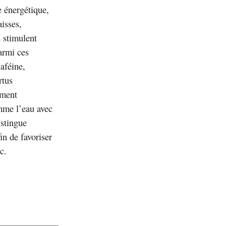
e énergétique,
aisses,
s stimulent
Parmi ces
caféine,
rtus
ement
mme l’eau avec
istingue
n de favoriser
c.