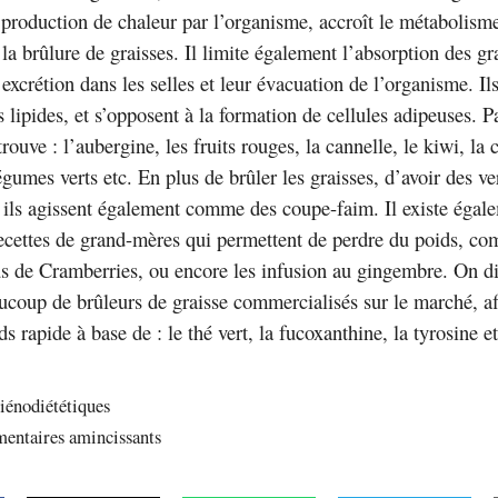
production de chaleur par l’organisme, accroît le métabolism
i la brûlure de graisses. Il limite également l’absorption des gr
 excrétion dans les selles et leur évacuation de l’organisme. Il
s lipides, et s’opposent à la formation de cellules adipeuses. 
rouve : l’aubergine, les fruits rouges, la cannelle, le kiwi, la 
égumes verts etc. En plus de brûler les graisses, d’avoir des ve
 ils agissent également comme des coupe-faim. Il existe égal
cettes de grand-mères qui permettent de perdre du poids, co
jus de Cramberries, ou encore les infusion au gingembre. On d
coup de brûleurs de graisse commercialisés sur le marché, afi
ds rapide à base de : le thé vert, la fucoxanthine, la tyrosine et
iénodiététiques
mentaires amincissants