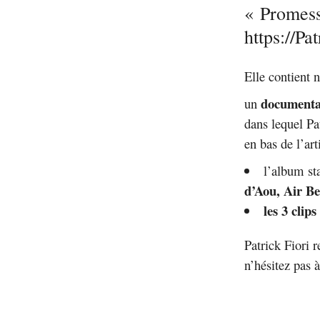
« Promess
https://P
Elle contient
documentai
un
dans lequel Pa
en bas de l’art
l’album
st
d’Aou, Air Be
les 3 clip
Patrick Fiori r
n’hésitez pas à