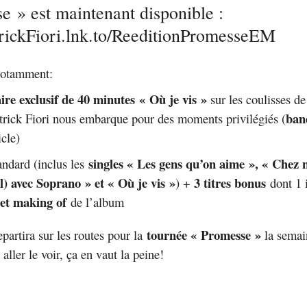
e » est maintenant disponible :
atrickFiori.lnk.to/ReeditionPromesseEM
 notamment:
re exclusif de 40 minutes
« Où je vis »
sur les coulisses de
ban
trick Fiori nous embarque pour des moments privilégiés (
icle)
singles « Les gens qu’on aime », « Chez 
andard (inclus les
l) avec Soprano » et « Où je vis »
3 titres bonus
) +
dont 1 
s et making of
de l’album
tournée « Promesse »
epartira sur les routes pour la
la semai
 aller le voir, ça en vaut la peine!