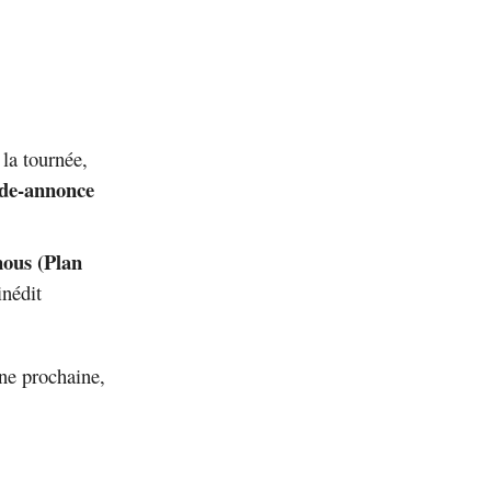
 la tournée,
de-annonce
nous (Plan
inédit
ne prochaine,