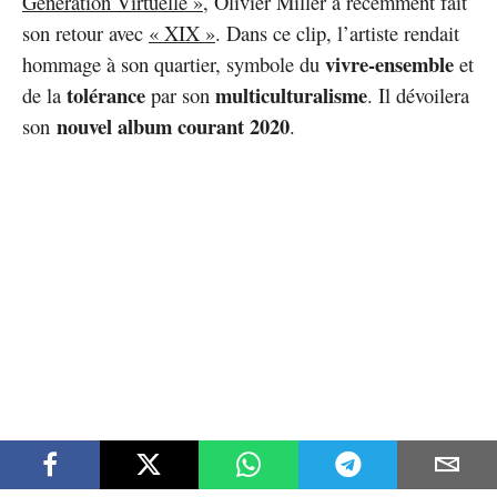
Génération Virtuelle »
, Olivier Miller a récemment fait
son retour avec
« XIX »
. Dans ce clip, l’artiste rendait
vivre-ensemble
hommage à son quartier, symbole du
et
tolérance
multiculturalisme
de la
par son
. Il dévoilera
nouvel album
courant 2020
son
.