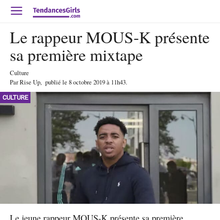
Le rappeur MOUS-K présente
sa première mixtape
Culture
Par
Rise Up
,
publié le
8 octobre 2019
à 11h43
.
CULTURE
Le jeune rappeur MOUS-K présente sa première