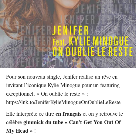
Pour son nouveau single, Jenifer réalise un rêve en
invitant l’iconique Kylie Minogue pour un featuring
exceptionnel, « On oublie le reste » :
https://lnk.to/JeniferKylieMinogueOnOublieLeReste
en français
Elle interprète ce titre
et on y retrouve le
gimmick du tube « Can’t Get You Out Of
célèbre
My Head »
!