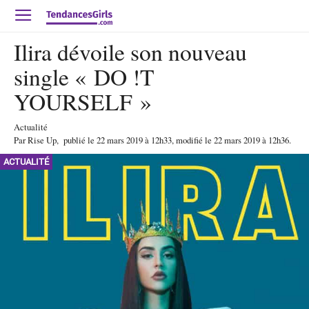
Ilira dévoile son nouveau
single « DO !T
YOURSELF »
Actualité
Par
Rise Up
,
publié le
22 mars 2019
à 12h33
, modifié le 22 mars 2019 à 12h36
.
ACTUALITÉ