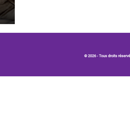
© 2026 - Tous droits réserv