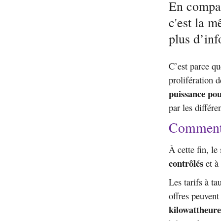
En compara
c'est la m
plus d’inf
C’est parce que
prolifération d
puissance pou
par les différe
Comment 
À cette fin, l
contrôlés
et à
Les tarifs à ta
offres peuvent
kilowattheure