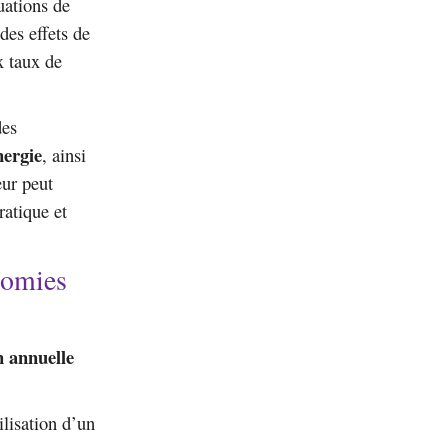
uations de
des effets de
x taux de
des
nergie
, ainsi
eur peut
ratique et
nomies
 annuelle
ilisation d’un