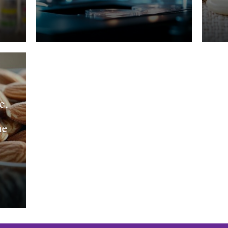
e,
ne