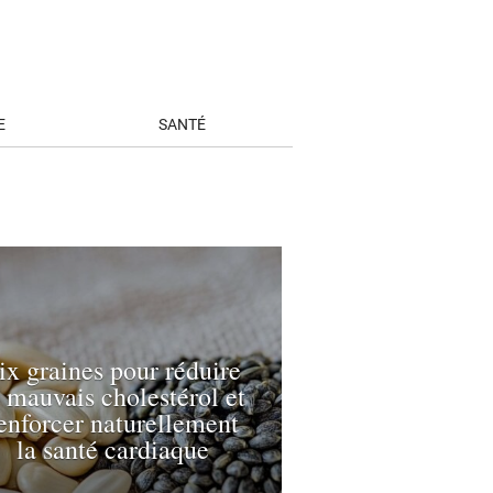
E
SANTÉ
ix graines pour réduire
e mauvais cholestérol et
enforcer naturellement
la santé cardiaque