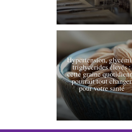
Hypertension, glycémi
triglycérides élevés :
cette graine quotidien
pourrait tout changer
pour votre santé