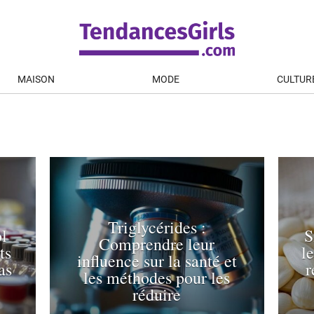
MAISON
MODE
CULTUR
Triglycérides :
ol
S
Comprendre leur
ts
l
influence sur la santé et
as
r
les méthodes pour les
réduire