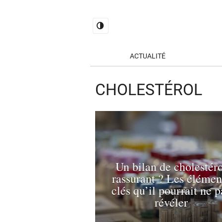
ACTUALITÉ
CHOLESTÉROL
Un bilan de cholestér
rassurant ? Les élémen
clés qu’il pourrait ne p
révéler