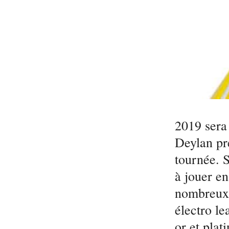
2019 sera
Deylan pr
tournée. 
à jouer en
nombreux 
électro l
or et pla