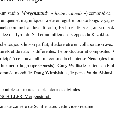
bum studio ‘
Morgenstund
‘ («
heure matinale
») composé de 
s uniques et magnifiques a été enregistré lors de longs voyage
nnels comme Londres, Toronto, Berlin et Téhéran, ainsi que d
vallée du Tyrol du Sud et au milieu des steppes du Kazakhstan.
che toujours le son parfait, il adore être en collaboration avec 
turels et de nations différentes. Le producteur et compositeur
Nena
rticipé à ce nouvel album, comme la chanteuse
(des Luf
herford
Gary Wallis
(du groupe Genesis),
(le batteur de Pin
Doug Wimbish
Yalda Abbasi
renommée mondiale
et, le perse
sponible sur toutes les plateformes digitales
.to/SCHILLER_Morgenstund
ns de carrière de Schiller avec cette vidéo résumé :