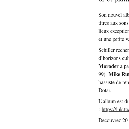
Son nouvel al
titres aux son
lieux exceptio
et une petite 
Schiller recher
d’horizons cul
Moroder
a pa
Mike Rut
99),
bassiste de 
Dotar.
L’album est di
:
https://lnk
Découvrez 20 a