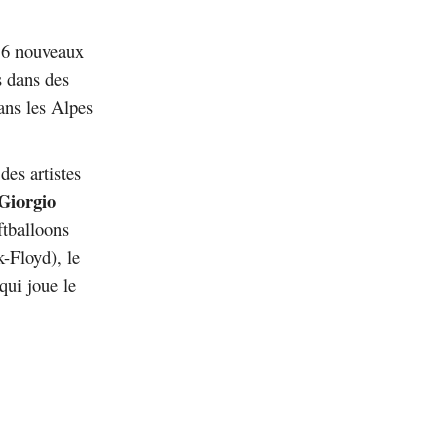
16 nouveaux
s dans des
ans les Alpes
des artistes
Giorgio
tballoons
k-Floyd), le
qui joue le