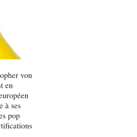
topher von
t en
 européen
e à ses
tes pop
ifications