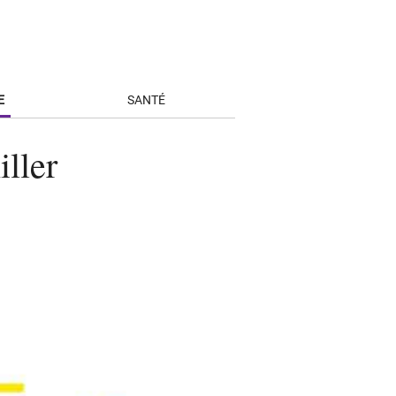
E
SANTÉ
ller